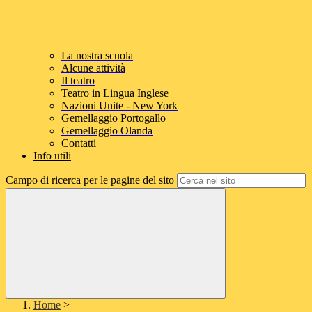
La nostra scuola
Alcune attività
Il teatro
Teatro in Lingua Inglese
Nazioni Unite - New York
Gemellaggio Portogallo
Gemellaggio Olanda
Contatti
Info utili
Campo di ricerca per le pagine del sito
Home
>