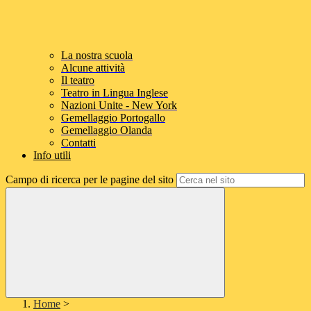
La nostra scuola
Alcune attività
Il teatro
Teatro in Lingua Inglese
Nazioni Unite - New York
Gemellaggio Portogallo
Gemellaggio Olanda
Contatti
Info utili
Campo di ricerca per le pagine del sito
Home
>