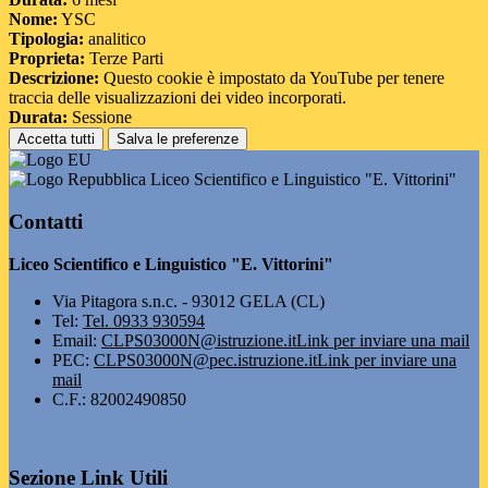
Nome:
YSC
Tipologia:
analitico
Proprieta:
Terze Parti
Descrizione:
Questo cookie è impostato da YouTube per tenere
traccia delle visualizzazioni dei video incorporati.
Durata:
Sessione
Accetta tutti
Salva le preferenze
Liceo Scientifico e Linguistico "E. Vittorini"
Contatti
Liceo Scientifico e Linguistico "E. Vittorini"
Via Pitagora s.n.c. - 93012 GELA (CL)
Tel:
Tel. 0933 930594
Email:
CLPS03000N@istruzione.it
Link per inviare una mail
PEC:
CLPS03000N@pec.istruzione.it
Link per inviare una
mail
C.F.: 82002490850
Sezione Link Utili