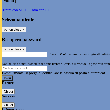
-
Entra con SPID
Entra con CIE
Seleziona utente
button close
×
Recupero password
button close
×
E-mail
Verrà inviato un messaggio all'indirizz
Non hai una e-mail associata al nome utente? Effettua il reset della password tram
E-mail inviata, si prega di controllare la casella di posta elettronica!
Errore
Chiudi
Successo
Chiudi
Informazione