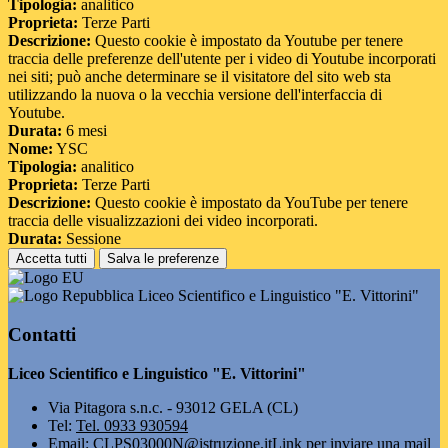
Tipologia:
analitico
Proprieta:
Terze Parti
Descrizione:
Questo cookie è impostato da Youtube per tenere
traccia delle preferenze dell'utente per i video di Youtube incorporati
nei siti; può anche determinare se il visitatore del sito web sta
utilizzando la nuova o la vecchia versione dell'interfaccia di
Youtube.
Durata:
6 mesi
Nome:
YSC
Tipologia:
analitico
Proprieta:
Terze Parti
Descrizione:
Questo cookie è impostato da YouTube per tenere
traccia delle visualizzazioni dei video incorporati.
Durata:
Sessione
Accetta tutti
Salva le preferenze
Liceo Scientifico e Linguistico "E. Vittorini"
Contatti
Liceo Scientifico e Linguistico "E. Vittorini"
Via Pitagora s.n.c. - 93012 GELA (CL)
Tel:
Tel. 0933 930594
Email:
CLPS03000N@istruzione.it
Link per inviare una mail