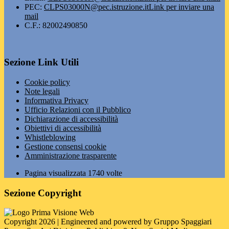
PEC:
CLPS03000N@pec.istruzione.it
Link per inviare una
mail
C.F.: 82002490850
Sezione Link Utili
Cookie policy
Note legali
Informativa Privacy
Ufficio Relazioni con il Pubblico
Dichiarazione di accessibilità
Obiettivi di accessibilità
Whistleblowing
Gestione consensi cookie
Amministrazione trasparente
Pagina visualizzata
1740
volte
Sezione Copyright
Copyright 2026 | Engineered and powered by Gruppo Spaggiari