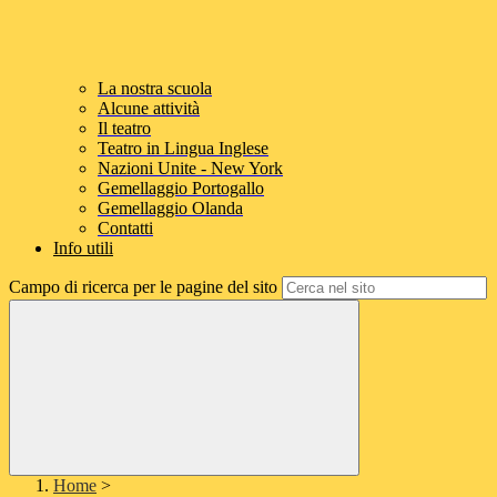
La nostra scuola
Alcune attività
Il teatro
Teatro in Lingua Inglese
Nazioni Unite - New York
Gemellaggio Portogallo
Gemellaggio Olanda
Contatti
Info utili
Campo di ricerca per le pagine del sito
Home
>