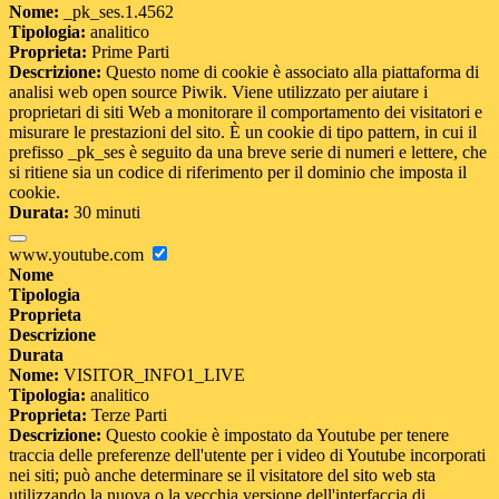
Nome:
_pk_ses.1.4562
Tipologia:
analitico
Proprieta:
Prime Parti
Descrizione:
Questo nome di cookie è associato alla piattaforma di
analisi web open source Piwik. Viene utilizzato per aiutare i
proprietari di siti Web a monitorare il comportamento dei visitatori e
misurare le prestazioni del sito. È un cookie di tipo pattern, in cui il
prefisso _pk_ses è seguito da una breve serie di numeri e lettere, che
si ritiene sia un codice di riferimento per il dominio che imposta il
cookie.
Durata:
30 minuti
www.youtube.com
Nome
Tipologia
Proprieta
Descrizione
Durata
Nome:
VISITOR_INFO1_LIVE
Tipologia:
analitico
Proprieta:
Terze Parti
Descrizione:
Questo cookie è impostato da Youtube per tenere
traccia delle preferenze dell'utente per i video di Youtube incorporati
nei siti; può anche determinare se il visitatore del sito web sta
utilizzando la nuova o la vecchia versione dell'interfaccia di