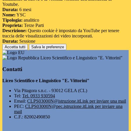
Youtube.
Durata:
6 mesi
Nome:
YSC
Tipologia:
analitico
Proprieta:
Terze Parti
Descrizione:
Questo cookie è impostato da YouTube per tenere
traccia delle visualizzazioni dei video incorporati.
Durata:
Sessione
Accetta tutti
Salva le preferenze
Liceo Scientifico e Linguistico "E. Vittorini"
Contatti
Liceo Scientifico e Linguistico "E. Vittorini"
Via Pitagora s.n.c. - 93012 GELA (CL)
Tel:
Tel. 0933 930594
Email:
CLPS03000N@istruzione.it
Link per inviare una mail
PEC:
CLPS03000N@pec.istruzione.it
Link per inviare una
mail
C.F.: 82002490850