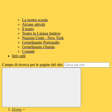
La nostra scuola
Alcune attività
Il teatro
Teatro in Lingua Inglese
Nazioni Unite - New York
Gemellaggio Portogallo
Gemellaggio Olanda
Contatti
Info utili
Campo di ricerca per le pagine del sito
Home
>