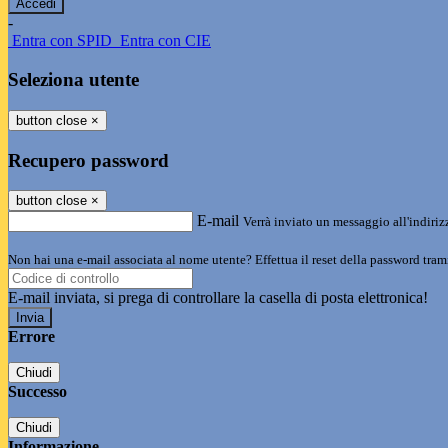
-
Entra con SPID
Entra con CIE
Seleziona utente
button close
×
Recupero password
button close
×
E-mail
Verrà inviato un messaggio all'indirizz
Non hai una e-mail associata al nome utente? Effettua il reset della password tram
E-mail inviata, si prega di controllare la casella di posta elettronica!
Errore
Chiudi
Successo
Chiudi
Informazione