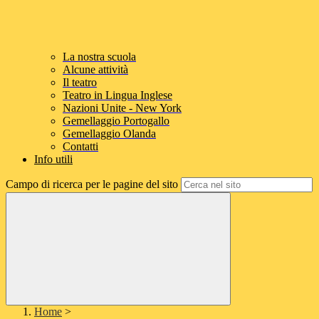
La nostra scuola
Alcune attività
Il teatro
Teatro in Lingua Inglese
Nazioni Unite - New York
Gemellaggio Portogallo
Gemellaggio Olanda
Contatti
Info utili
Campo di ricerca per le pagine del sito
Home
>