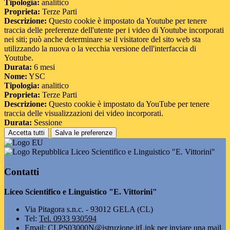
Tipologia:
analitico
Proprieta:
Terze Parti
Descrizione:
Questo cookie è impostato da Youtube per tenere
traccia delle preferenze dell'utente per i video di Youtube incorporati
nei siti; può anche determinare se il visitatore del sito web sta
utilizzando la nuova o la vecchia versione dell'interfaccia di
Youtube.
Durata:
6 mesi
Nome:
YSC
Tipologia:
analitico
Proprieta:
Terze Parti
Descrizione:
Questo cookie è impostato da YouTube per tenere
traccia delle visualizzazioni dei video incorporati.
Durata:
Sessione
Accetta tutti
Salva le preferenze
Liceo Scientifico e Linguistico "E. Vittorini"
Contatti
Liceo Scientifico e Linguistico "E. Vittorini"
Via Pitagora s.n.c. - 93012 GELA (CL)
Tel:
Tel. 0933 930594
Email:
CLPS03000N@istruzione.it
Link per inviare una mail