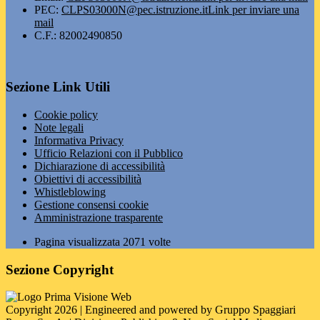
PEC:
CLPS03000N@pec.istruzione.it
Link per inviare una
mail
C.F.: 82002490850
Sezione Link Utili
Cookie policy
Note legali
Informativa Privacy
Ufficio Relazioni con il Pubblico
Dichiarazione di accessibilità
Obiettivi di accessibilità
Whistleblowing
Gestione consensi cookie
Amministrazione trasparente
Pagina visualizzata
2071
volte
Sezione Copyright
Copyright 2026 | Engineered and powered by Gruppo Spaggiari