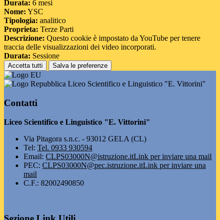
Durata:
6 mesi
Nome:
YSC
Tipologia:
analitico
Proprieta:
Terze Parti
Descrizione:
Questo cookie è impostato da YouTube per tenere
traccia delle visualizzazioni dei video incorporati.
Durata:
Sessione
Accetta tutti
Salva le preferenze
Liceo Scientifico e Linguistico "E. Vittorini"
Contatti
Liceo Scientifico e Linguistico "E. Vittorini"
Via Pitagora s.n.c. - 93012 GELA (CL)
Tel:
Tel. 0933 930594
Email:
CLPS03000N@istruzione.it
Link per inviare una mail
PEC:
CLPS03000N@pec.istruzione.it
Link per inviare una
mail
C.F.: 82002490850
Sezione Link Utili