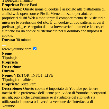
Tipologia:
analitico
Proprieta:
Prime Parti
Descrizione:
Questo nome di cookie è associato alla piattaforma di
analisi web open source Piwik. Viene utilizzato per aiutare i
proprietari di siti Web a monitorare il comportamento dei visitatori e
misurare le prestazioni del sito. È un cookie di tipo pattern, in cui il
prefisso _pk_ses è seguito da una breve serie di numeri e lettere, che
si ritiene sia un codice di riferimento per il dominio che imposta il
cookie.
Durata:
30 minuti
www.youtube.com
Nome
Tipologia
Proprieta
Descrizione
Durata
Nome:
VISITOR_INFO1_LIVE
Tipologia:
analitico
Proprieta:
Terze Parti
Descrizione:
Questo cookie è impostato da Youtube per tenere
traccia delle preferenze dell'utente per i video di Youtube incorporati
nei siti; può anche determinare se il visitatore del sito web sta
utilizzando la nuova o la vecchia versione dell'interfaccia di
Youtube.