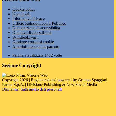
Cookie policy
Note legali
Informativa Privacy
Ufficio Relazioni con il Pubblico
Dichiarazione di accessibilità
Obiettivi di accessibilità
Whistleblowing
Gestione consensi cookie
Amministrazione trasparente
Pagina visualizzata
1432
volte
Sezione Copyright
Copyright 2026 | Engineered and powered by Gruppo Spaggiari
Parma S.p.A. | Divisione Publishing & New Social Media
Disclaimer trattamento dati personali