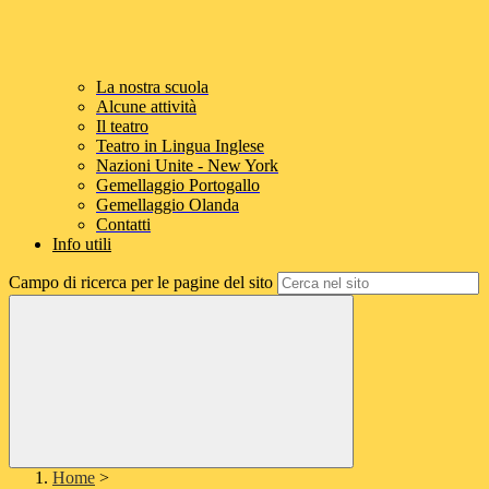
La nostra scuola
Alcune attività
Il teatro
Teatro in Lingua Inglese
Nazioni Unite - New York
Gemellaggio Portogallo
Gemellaggio Olanda
Contatti
Info utili
Campo di ricerca per le pagine del sito
Home
>