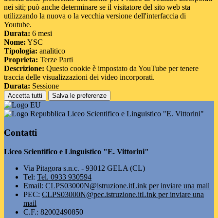
nei siti; può anche determinare se il visitatore del sito web sta
utilizzando la nuova o la vecchia versione dell'interfaccia di
Youtube.
Durata:
6 mesi
Nome:
YSC
Tipologia:
analitico
Proprieta:
Terze Parti
Descrizione:
Questo cookie è impostato da YouTube per tenere
traccia delle visualizzazioni dei video incorporati.
Durata:
Sessione
Accetta tutti
Salva le preferenze
Liceo Scientifico e Linguistico "E. Vittorini"
Contatti
Liceo Scientifico e Linguistico "E. Vittorini"
Via Pitagora s.n.c. - 93012 GELA (CL)
Tel:
Tel. 0933 930594
Email:
CLPS03000N@istruzione.it
Link per inviare una mail
PEC:
CLPS03000N@pec.istruzione.it
Link per inviare una
mail
C.F.: 82002490850