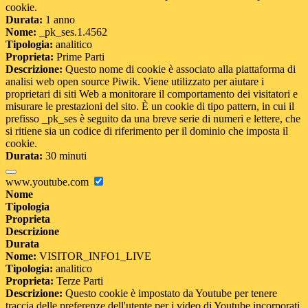
cookie.
Durata:
1 anno
Nome:
_pk_ses.1.4562
Tipologia:
analitico
Proprieta:
Prime Parti
Descrizione:
Questo nome di cookie è associato alla piattaforma di
analisi web open source Piwik. Viene utilizzato per aiutare i
proprietari di siti Web a monitorare il comportamento dei visitatori e
misurare le prestazioni del sito. È un cookie di tipo pattern, in cui il
prefisso _pk_ses è seguito da una breve serie di numeri e lettere, che
si ritiene sia un codice di riferimento per il dominio che imposta il
cookie.
Durata:
30 minuti
www.youtube.com
Nome
Tipologia
Proprieta
Descrizione
Durata
Nome:
VISITOR_INFO1_LIVE
Tipologia:
analitico
Proprieta:
Terze Parti
Descrizione:
Questo cookie è impostato da Youtube per tenere
traccia delle preferenze dell'utente per i video di Youtube incorporati