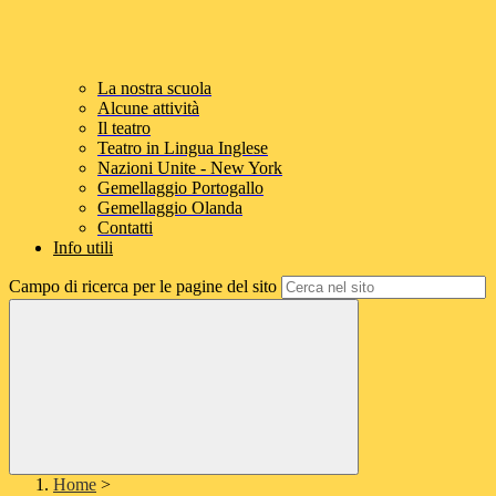
La nostra scuola
Alcune attività
Il teatro
Teatro in Lingua Inglese
Nazioni Unite - New York
Gemellaggio Portogallo
Gemellaggio Olanda
Contatti
Info utili
Campo di ricerca per le pagine del sito
Home
>