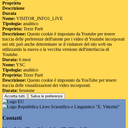
Proprieta
Descrizione
Durata
Nome:
VISITOR_INFO1_LIVE
Tipologia:
analitico
Proprieta:
Terze Parti
Descrizione:
Questo cookie è impostato da Youtube per tenere
traccia delle preferenze dell'utente per i video di Youtube incorporati
nei siti; può anche determinare se il visitatore del sito web sta
utilizzando la nuova o la vecchia versione dell'interfaccia di
Youtube.
Durata:
6 mesi
Nome:
YSC
Tipologia:
analitico
Proprieta:
Terze Parti
Descrizione:
Questo cookie è impostato da YouTube per tenere
traccia delle visualizzazioni dei video incorporati.
Durata:
Sessione
Accetta tutti
Salva le preferenze
Liceo Scientifico e Linguistico "E. Vittorini"
Contatti