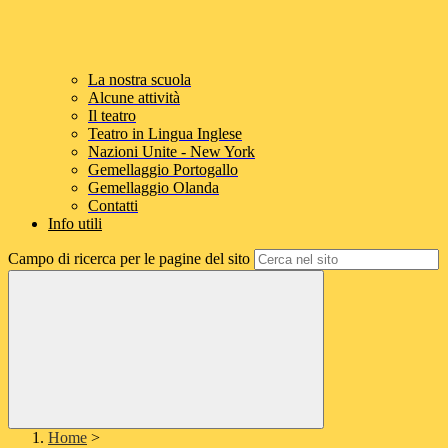
La nostra scuola
Alcune attività
Il teatro
Teatro in Lingua Inglese
Nazioni Unite - New York
Gemellaggio Portogallo
Gemellaggio Olanda
Contatti
Info utili
Campo di ricerca per le pagine del sito
Home
>