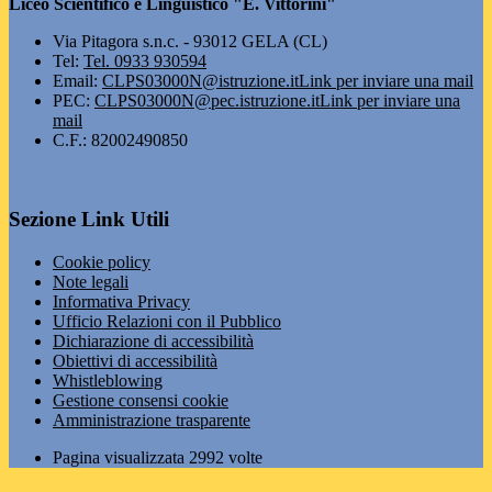
Liceo Scientifico e Linguistico "E. Vittorini"
Via Pitagora s.n.c. - 93012 GELA (CL)
Tel:
Tel. 0933 930594
Email:
CLPS03000N@istruzione.it
Link per inviare una mail
PEC:
CLPS03000N@pec.istruzione.it
Link per inviare una
mail
C.F.: 82002490850
Sezione Link Utili
Cookie policy
Note legali
Informativa Privacy
Ufficio Relazioni con il Pubblico
Dichiarazione di accessibilità
Obiettivi di accessibilità
Whistleblowing
Gestione consensi cookie
Amministrazione trasparente
Pagina visualizzata
2992
volte