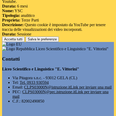
Youtube.
Durata:
6 mesi
Nome:
YSC
Tipologia:
analitico
Proprieta:
Terze Parti
Descrizione:
Questo cookie è impostato da YouTube per tenere
traccia delle visualizzazioni dei video incorporati.
Durata:
Sessione
Accetta tutti
Salva le preferenze
Liceo Scientifico e Linguistico "E. Vittorini"
Contatti
Liceo Scientifico e Linguistico "E. Vittorini"
Via Pitagora s.n.c. - 93012 GELA (CL)
Tel:
Tel. 0933 930594
Email:
CLPS03000N@istruzione.it
Link per inviare una mail
PEC:
CLPS03000N@pec.istruzione.it
Link per inviare una
mail
C.F.: 82002490850