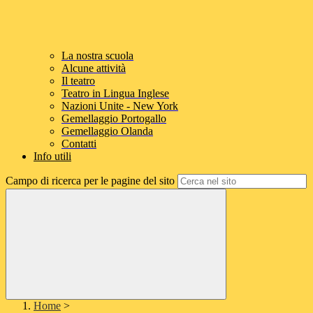
La nostra scuola
Alcune attività
Il teatro
Teatro in Lingua Inglese
Nazioni Unite - New York
Gemellaggio Portogallo
Gemellaggio Olanda
Contatti
Info utili
Campo di ricerca per le pagine del sito
Home
>