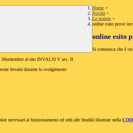
Home
>
Novità
>
Le notizie
>
online esito prove inv
online esito p
Si comunica che è on 
il 30settembre al sito INVALSI V sec. II
ferente Invalsi durante lo svolgimento
kie necessari al funzionamento ed utili alle finalità illustrate nella
COO