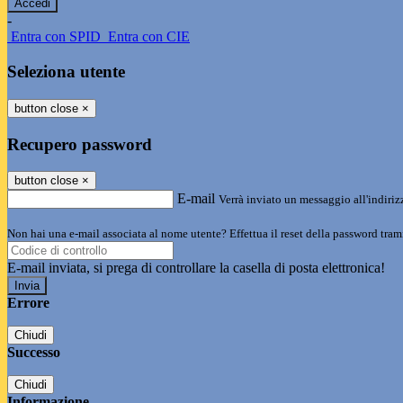
-
Entra con SPID
Entra con CIE
Seleziona utente
button close
×
Recupero password
button close
×
E-mail
Verrà inviato un messaggio all'indirizz
Non hai una e-mail associata al nome utente? Effettua il reset della password tram
E-mail inviata, si prega di controllare la casella di posta elettronica!
Errore
Chiudi
Successo
Chiudi
Informazione