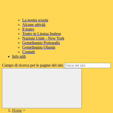
La nostra scuola
Alcune attività
Il teatro
Teatro in Lingua Inglese
Nazioni Unite - New York
Gemellaggio Portogallo
Gemellaggio Olanda
Contatti
Info utili
Campo di ricerca per le pagine del sito
Home
>