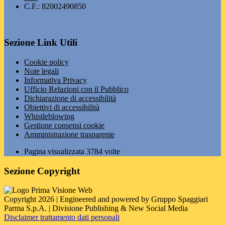
C.F.: 82002490850
Sezione Link Utili
Cookie policy
Note legali
Informativa Privacy
Ufficio Relazioni con il Pubblico
Dichiarazione di accessibilità
Obiettivi di accessibilità
Whistleblowing
Gestione consensi cookie
Amministrazione trasparente
Pagina visualizzata
3784
volte
Sezione Copyright
Copyright 2026 | Engineered and powered by Gruppo Spaggiari
Parma S.p.A. | Divisione Publishing & New Social Media
Disclaimer trattamento dati personali