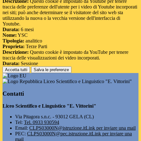
Descrizione:
Questo cookie è impostato da Youtube per tenere
traccia delle preferenze dell'utente per i video di Youtube incorporati
nei siti; può anche determinare se il visitatore del sito web sta
utilizzando la nuova o la vecchia versione dell'interfaccia di
Youtube.
Durata:
6 mesi
Nome:
YSC
Tipologia:
analitico
Proprieta:
Terze Parti
Descrizione:
Questo cookie è impostato da YouTube per tenere
traccia delle visualizzazioni dei video incorporati.
Durata:
Sessione
Accetta tutti
Salva le preferenze
Liceo Scientifico e Linguistico "E. Vittorini"
Contatti
Liceo Scientifico e Linguistico "E. Vittorini"
Via Pitagora s.n.c. - 93012 GELA (CL)
Tel:
Tel. 0933 930594
Email:
CLPS03000N@istruzione.it
Link per inviare una mail
PEC:
CLPS03000N@pec.istruzione.it
Link per inviare una
mail