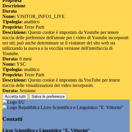
Proprieta
Descrizione
Durata
Nome:
VISITOR_INFO1_LIVE
Tipologia:
analitico
Proprieta:
Terze Parti
Descrizione:
Questo cookie è impostato da Youtube per tenere
traccia delle preferenze dell'utente per i video di Youtube incorporati
nei siti; può anche determinare se il visitatore del sito web sta
utilizzando la nuova o la vecchia versione dell'interfaccia di
Youtube.
Durata:
6 mesi
Nome:
YSC
Tipologia:
analitico
Proprieta:
Terze Parti
Descrizione:
Questo cookie è impostato da YouTube per tenere
traccia delle visualizzazioni dei video incorporati.
Durata:
Sessione
Accetta tutti
Salva le preferenze
Liceo Scientifico e Linguistico "E. Vittorini"
Contatti
Liceo Scientifico e Linguistico "E. Vittorini"