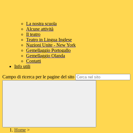
La nostra scuola
Alcune attività
Il teatro
Teatro in Lingua Inglese
Nazioni Unite - New York
Gemellaggio Portogallo
Gemellaggio Olanda
Contatti
Info utili
Campo di ricerca per le pagine del sito
Home
>