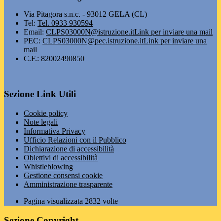
Via Pitagora s.n.c. - 93012 GELA (CL)
Tel:
Tel. 0933 930594
Email:
CLPS03000N@istruzione.it
Link per inviare una mail
PEC:
CLPS03000N@pec.istruzione.it
Link per inviare una
mail
C.F.: 82002490850
Sezione Link Utili
Cookie policy
Note legali
Informativa Privacy
Ufficio Relazioni con il Pubblico
Dichiarazione di accessibilità
Obiettivi di accessibilità
Whistleblowing
Gestione consensi cookie
Amministrazione trasparente
Pagina visualizzata
2832
volte
Sezione Copyright