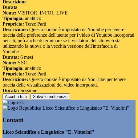
Descrizione
Durata
Nome:
VISITOR_INFO1_LIVE
Tipologia:
analitico
Proprieta:
Terze Parti
Descrizione:
Questo cookie è impostato da Youtube per tenere
traccia delle preferenze dell'utente per i video di Youtube incorporati
nei siti; può anche determinare se il visitatore del sito web sta
utilizzando la nuova o la vecchia versione dell'interfaccia di
Youtube.
Durata:
6 mesi
Nome:
YSC
Tipologia:
analitico
Proprieta:
Terze Parti
Descrizione:
Questo cookie è impostato da YouTube per tenere
traccia delle visualizzazioni dei video incorporati.
Durata:
Sessione
Accetta tutti
Salva le preferenze
Liceo Scientifico e Linguistico "E. Vittorini"
Contatti
Liceo Scientifico e Linguistico "E. Vittorini"