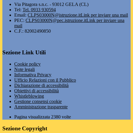
Via Pitagora s.n.c. - 93012 GELA (CL)
Tel:
Tel. 0933 930594
Email:
CLPS03000N@istruzione.it
Link per inviare una mail
PEC:
CLPS03000N@pec.istruzione.it
Link per inviare una
mail
C.F.: 82002490850
Sezione Link Utili
Cookie policy
Note legali
Informativa Privacy
Ufficio Relazioni con il Pubblico
Dichiarazione di accessibilità
Obiettivi di accessibilità
Whistleblowing
Gestione consensi cookie
Amministrazione trasparente
Pagina visualizzata
2380
volte
Sezione Copyright