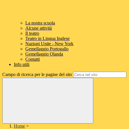
La nostra scuola
Alcune attività
Il teatro
Teatro in Lingua Inglese
Nazioni Unite - New York
Gemellaggio Portogallo
Gemellaggio Olanda
Contatti
Info utili
Campo di ricerca per le pagine del sito
Home
>