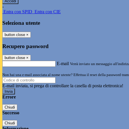
-
Entra con SPID
Entra con CIE
Seleziona utente
button close
×
Recupero password
button close
×
E-mail
Verrà inviato un messaggio all'indirizz
Non hai una e-mail associata al nome utente? Effettua il reset della password tram
E-mail inviata, si prega di controllare la casella di posta elettronica!
Errore
Chiudi
Successo
Chiudi
Informazione