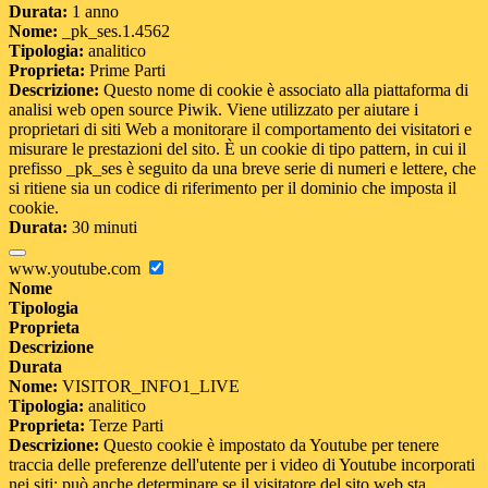
Durata:
1 anno
Nome:
_pk_ses.1.4562
Tipologia:
analitico
Proprieta:
Prime Parti
Descrizione:
Questo nome di cookie è associato alla piattaforma di
analisi web open source Piwik. Viene utilizzato per aiutare i
proprietari di siti Web a monitorare il comportamento dei visitatori e
misurare le prestazioni del sito. È un cookie di tipo pattern, in cui il
prefisso _pk_ses è seguito da una breve serie di numeri e lettere, che
si ritiene sia un codice di riferimento per il dominio che imposta il
cookie.
Durata:
30 minuti
www.youtube.com
Nome
Tipologia
Proprieta
Descrizione
Durata
Nome:
VISITOR_INFO1_LIVE
Tipologia:
analitico
Proprieta:
Terze Parti
Descrizione:
Questo cookie è impostato da Youtube per tenere
traccia delle preferenze dell'utente per i video di Youtube incorporati
nei siti; può anche determinare se il visitatore del sito web sta