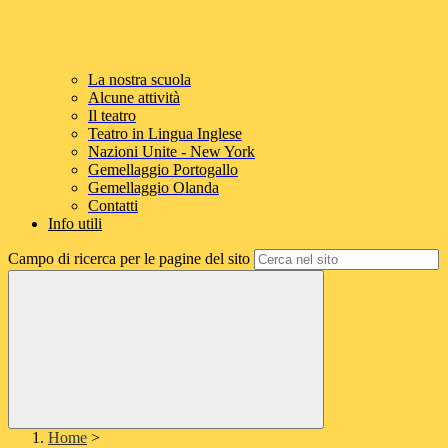
La nostra scuola
Alcune attività
Il teatro
Teatro in Lingua Inglese
Nazioni Unite - New York
Gemellaggio Portogallo
Gemellaggio Olanda
Contatti
Info utili
Campo di ricerca per le pagine del sito
Home
>