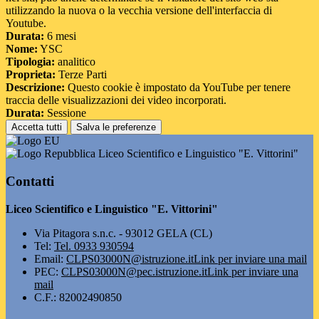
utilizzando la nuova o la vecchia versione dell'interfaccia di
Youtube.
Durata:
6 mesi
Nome:
YSC
Tipologia:
analitico
Proprieta:
Terze Parti
Descrizione:
Questo cookie è impostato da YouTube per tenere
traccia delle visualizzazioni dei video incorporati.
Durata:
Sessione
Accetta tutti
Salva le preferenze
Liceo Scientifico e Linguistico "E. Vittorini"
Contatti
Liceo Scientifico e Linguistico "E. Vittorini"
Via Pitagora s.n.c. - 93012 GELA (CL)
Tel:
Tel. 0933 930594
Email:
CLPS03000N@istruzione.it
Link per inviare una mail
PEC:
CLPS03000N@pec.istruzione.it
Link per inviare una
mail
C.F.: 82002490850