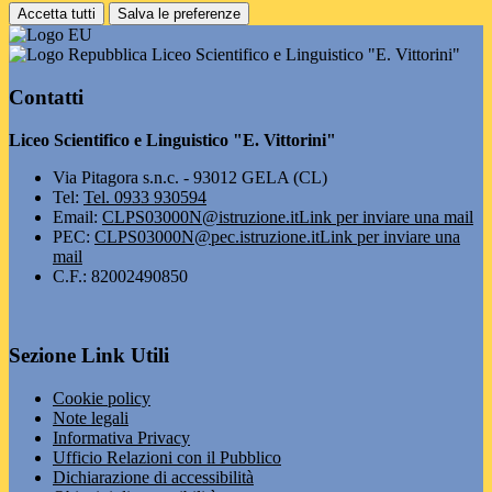
Accetta tutti
Salva le preferenze
Liceo Scientifico e Linguistico "E. Vittorini"
Contatti
Liceo Scientifico e Linguistico "E. Vittorini"
Via Pitagora s.n.c. - 93012 GELA (CL)
Tel:
Tel. 0933 930594
Email:
CLPS03000N@istruzione.it
Link per inviare una mail
PEC:
CLPS03000N@pec.istruzione.it
Link per inviare una
mail
C.F.: 82002490850
Sezione Link Utili
Cookie policy
Note legali
Informativa Privacy
Ufficio Relazioni con il Pubblico
Dichiarazione di accessibilità