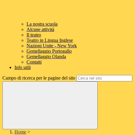
La nostra scuola
Alcune attività
Il teatro
Teatro in Lingua Inglese
Nazioni Unite - New York
Gemellaggio Portogallo
Gemellaggio Olanda
Contatti
Info utili
Campo di ricerca per le pagine del sito
Home
>