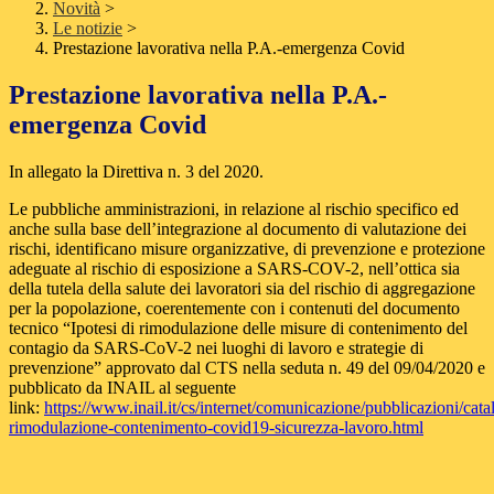
Novità
>
Le notizie
>
Prestazione lavorativa nella P.A.-emergenza Covid
Prestazione lavorativa nella P.A.-
emergenza Covid
In allegato la Direttiva n. 3 del 2020.
Le pubbliche
amministrazioni, in relazione al rischio specifico ed
anche sulla base dell’integrazione al documento di valutazione dei
rischi, identificano misure organizzative, di prevenzione e protezione
adeguate al rischio di esposizione a SARS-COV-2, nell’ottica sia
della tutela della salute dei lavoratori sia del rischio di aggregazione
per la popolazione, coerentemente con i contenuti del documento
tecnico “
Ipotesi di rimodulazione delle misure di contenimento del
contagio da SARS-CoV-2 nei luoghi di
lavoro e strategie di
prevenzione
” approvato dal CTS nella seduta n. 49 del 09/04/2020 e
pubblicato
da INAIL al seguente
link:
https://www.inail.it/cs/internet/comunicazione/pubblicazioni/cat
rimodulazione-contenimento-covid19-sicurezza-lavoro.html