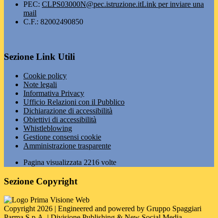
PEC:
CLPS03000N@pec.istruzione.it
Link per inviare una
mail
C.F.: 82002490850
Sezione Link Utili
Cookie policy
Note legali
Informativa Privacy
Ufficio Relazioni con il Pubblico
Dichiarazione di accessibilità
Obiettivi di accessibilità
Whistleblowing
Gestione consensi cookie
Amministrazione trasparente
Pagina visualizzata
2216
volte
Sezione Copyright
Copyright 2026 | Engineered and powered by Gruppo Spaggiari
Parma S.p.A. | Divisione Publishing & New Social Media