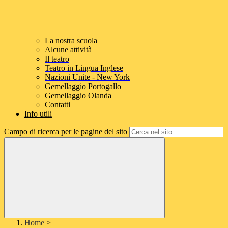
La nostra scuola
Alcune attività
Il teatro
Teatro in Lingua Inglese
Nazioni Unite - New York
Gemellaggio Portogallo
Gemellaggio Olanda
Contatti
Info utili
Campo di ricerca per le pagine del sito
Home
>