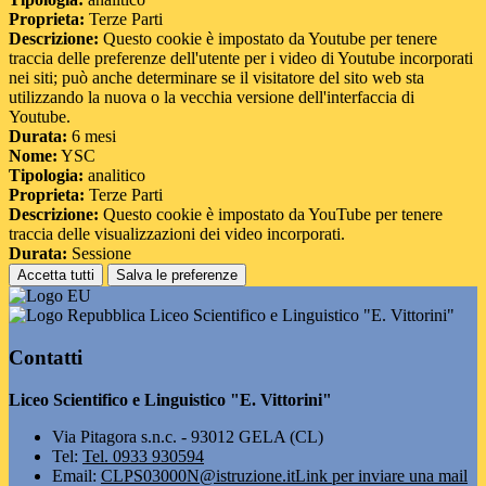
Proprieta:
Terze Parti
Descrizione:
Questo cookie è impostato da Youtube per tenere
traccia delle preferenze dell'utente per i video di Youtube incorporati
nei siti; può anche determinare se il visitatore del sito web sta
utilizzando la nuova o la vecchia versione dell'interfaccia di
Youtube.
Durata:
6 mesi
Nome:
YSC
Tipologia:
analitico
Proprieta:
Terze Parti
Descrizione:
Questo cookie è impostato da YouTube per tenere
traccia delle visualizzazioni dei video incorporati.
Durata:
Sessione
Accetta tutti
Salva le preferenze
Liceo Scientifico e Linguistico "E. Vittorini"
Contatti
Liceo Scientifico e Linguistico "E. Vittorini"
Via Pitagora s.n.c. - 93012 GELA (CL)
Tel:
Tel. 0933 930594
Email:
CLPS03000N@istruzione.it
Link per inviare una mail