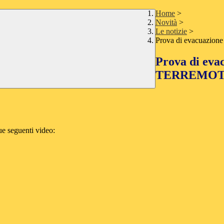
Home
>
Novità
>
Le notizie
>
Prova di evacuazion
Prova di evac
TERREMOT
due seguenti video: