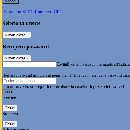
-
Entra con SPID
Entra con CIE
Seleziona utente
button close
×
Recupero password
button close
×
E-mail
Verrà inviato un messaggio all'indirizz
Non hai una e-mail associata al nome utente? Effettua il reset della password tram
E-mail inviata, si prega di controllare la casella di posta elettronica!
Errore
Chiudi
Successo
Chiudi
Informazione