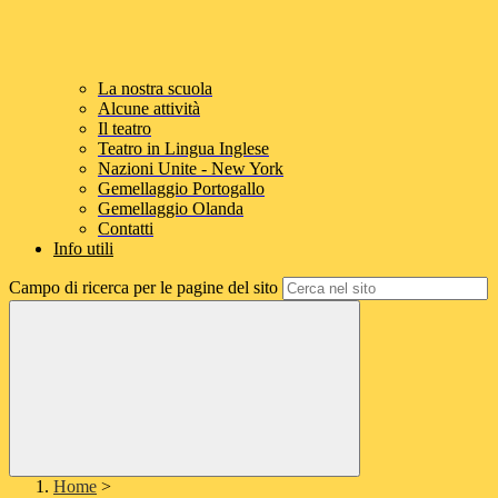
La nostra scuola
Alcune attività
Il teatro
Teatro in Lingua Inglese
Nazioni Unite - New York
Gemellaggio Portogallo
Gemellaggio Olanda
Contatti
Info utili
Campo di ricerca per le pagine del sito
Home
>