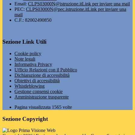
Email:
CLPS03000N@istruzione.it
Link per inviare una mail
PEC:
CLPS03000N@pec.istruzione.it
Link per inviare una
mail
C.F.: 82002490850
Sezione Link Utili
Cookie policy
Note legali
Informativa Privacy
Ufficio Relazioni con il Pubblico
Dichiarazione di accessibilità
Obiettivi di accessibilità
Whistleblowing
Gestione consensi cookie
Amministrazione trasparente
Pagina visualizzata
1565
volte
Sezione Copyright