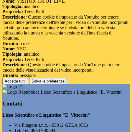
Nome:
VISITOR_INFO1_LIVE
Tipologia:
analitico
Proprieta:
Terze Parti
Descrizione:
Questo cookie è impostato da Youtube per tenere
traccia delle preferenze dell'utente per i video di Youtube incorporati
nei siti; può anche determinare se il visitatore del sito web sta
utilizzando la nuova o la vecchia versione dell'interfaccia di
Youtube.
Durata:
6 mesi
Nome:
YSC
Tipologia:
analitico
Proprieta:
Terze Parti
Descrizione:
Questo cookie è impostato da YouTube per tenere
traccia delle visualizzazioni dei video incorporati.
Durata:
Sessione
Accetta tutti
Salva le preferenze
Liceo Scientifico e Linguistico "E. Vittorini"
Contatti
Liceo Scientifico e Linguistico "E. Vittorini"
Via Pitagora s.n.c. - 93012 GELA (CL)
Tel:
Tel. 0933 930594