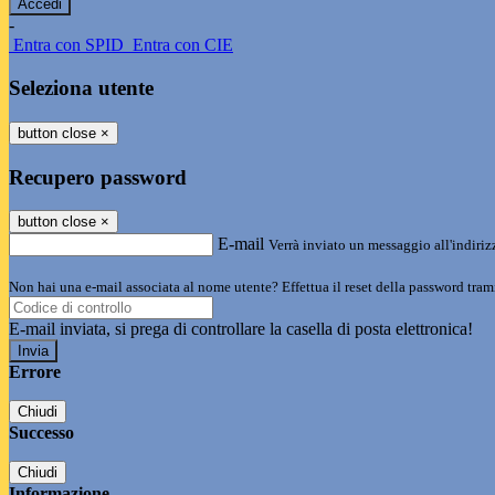
-
Entra con SPID
Entra con CIE
Seleziona utente
button close
×
Recupero password
button close
×
E-mail
Verrà inviato un messaggio all'indirizz
Non hai una e-mail associata al nome utente? Effettua il reset della password tram
E-mail inviata, si prega di controllare la casella di posta elettronica!
Errore
Chiudi
Successo
Chiudi
Informazione