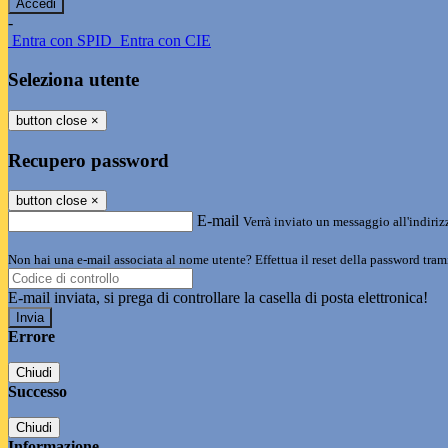
-
Entra con SPID
Entra con CIE
Seleziona utente
button close
×
Recupero password
button close
×
E-mail
Verrà inviato un messaggio all'indirizz
Non hai una e-mail associata al nome utente? Effettua il reset della password tram
E-mail inviata, si prega di controllare la casella di posta elettronica!
Errore
Chiudi
Successo
Chiudi
Informazione