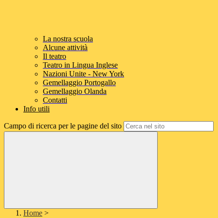
La nostra scuola
Alcune attività
Il teatro
Teatro in Lingua Inglese
Nazioni Unite - New York
Gemellaggio Portogallo
Gemellaggio Olanda
Contatti
Info utili
Campo di ricerca per le pagine del sito
Home
>