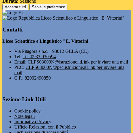
Durata:
Sessione
Accetta tutti
Salva le preferenze
Liceo Scientifico e Linguistico "E. Vittorini"
Contatti
Liceo Scientifico e Linguistico "E. Vittorini"
Via Pitagora s.n.c. - 93012 GELA (CL)
Tel:
Tel. 0933 930594
Email:
CLPS03000N@istruzione.it
Link per inviare una mail
PEC:
CLPS03000N@pec.istruzione.it
Link per inviare una
mail
C.F.: 82002490850
Sezione Link Utili
Cookie policy
Note legali
Informativa Privacy
Ufficio Relazioni con il Pubblico
Dichiarazione di accessibilità