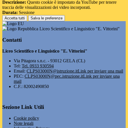
Descrizione:
Questo cookie è impostato da YouTube per tenere
traccia delle visualizzazioni dei video incorporati.
Durata:
Sessione
Accetta tutti
Salva le preferenze
Liceo Scientifico e Linguistico "E. Vittorini"
Contatti
Liceo Scientifico e Linguistico "E. Vittorini"
Via Pitagora s.n.c. - 93012 GELA (CL)
Tel:
Tel. 0933 930594
Email:
CLPS03000N@istruzione.it
Link per inviare una mail
PEC:
CLPS03000N@pec.istruzione.it
Link per inviare una
mail
C.F.: 82002490850
Sezione Link Utili
Cookie policy
Note legali