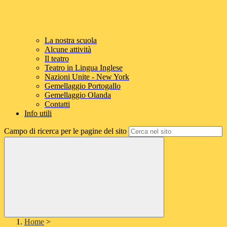
La nostra scuola
Alcune attività
Il teatro
Teatro in Lingua Inglese
Nazioni Unite - New York
Gemellaggio Portogallo
Gemellaggio Olanda
Contatti
Info utili
Campo di ricerca per le pagine del sito
Home
>