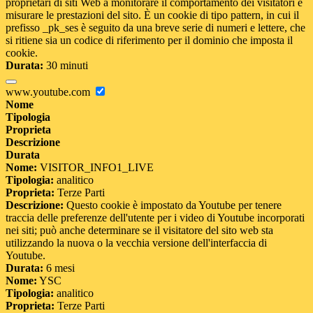
proprietari di siti Web a monitorare il comportamento dei visitatori e
misurare le prestazioni del sito. È un cookie di tipo pattern, in cui il
prefisso _pk_ses è seguito da una breve serie di numeri e lettere, che
si ritiene sia un codice di riferimento per il dominio che imposta il
cookie.
Durata:
30 minuti
www.youtube.com
Nome
Tipologia
Proprieta
Descrizione
Durata
Nome:
VISITOR_INFO1_LIVE
Tipologia:
analitico
Proprieta:
Terze Parti
Descrizione:
Questo cookie è impostato da Youtube per tenere
traccia delle preferenze dell'utente per i video di Youtube incorporati
nei siti; può anche determinare se il visitatore del sito web sta
utilizzando la nuova o la vecchia versione dell'interfaccia di
Youtube.
Durata:
6 mesi
Nome:
YSC
Tipologia:
analitico
Proprieta:
Terze Parti