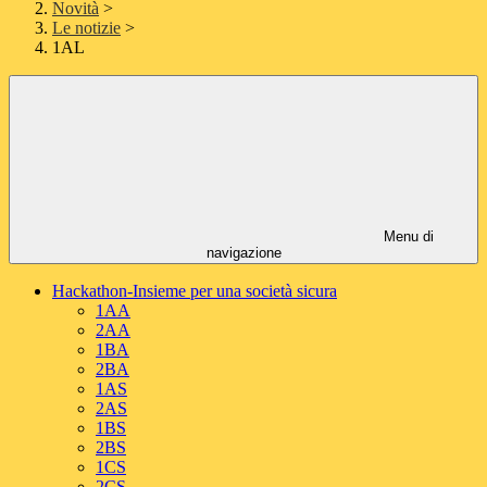
Novità
>
Le notizie
>
1AL
Menu di
navigazione
Hackathon-Insieme per una società sicura
1AA
2AA
1BA
2BA
1AS
2AS
1BS
2BS
1CS
2CS