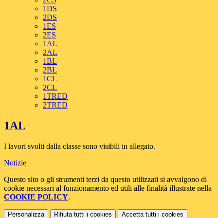
1DS
2DS
1ES
2ES
1AL
2AL
1BL
2BL
1CL
2CL
1TRED
2TRED
1AL
I lavori svolti dalla classe sono visibili in allegato.
Notizie
Questo sito o gli strumenti terzi da questo utilizzati si avvalgono di
cookie necessari al funzionamento ed utili alle finalità illustrate nella
COOKIE POLICY
.
Personalizza
Rifiuta tutti
i cookies
Accetta tutti
i cookies