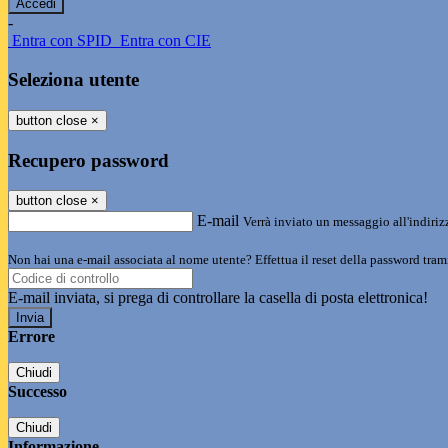
-
Entra con SPID
Entra con CIE
Seleziona utente
button close
×
Recupero password
button close
×
E-mail
Verrà inviato un messaggio all'indirizz
Non hai una e-mail associata al nome utente? Effettua il reset della password tram
E-mail inviata, si prega di controllare la casella di posta elettronica!
Errore
Chiudi
Successo
Chiudi
Informazione