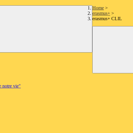
Home
>
erasmus+
>
erasmus+ CLIL
e notre vie"