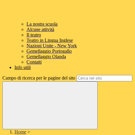
La nostra scuola
Alcune attività
Il teatro
Teatro in Lingua Inglese
Nazioni Unite - New York
Gemellaggio Portogallo
Gemellaggio Olanda
Contatti
Info utili
Campo di ricerca per le pagine del sito
Home
>