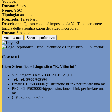
Youtube.
Durata:
6 mesi
Nome:
YSC
Tipologia:
analitico
Proprieta:
Terze Parti
Descrizione:
Questo cookie è impostato da YouTube per tenere
traccia delle visualizzazioni dei video incorporati.
Durata:
Sessione
Accetta tutti
Salva le preferenze
Liceo Scientifico e Linguistico "E. Vittorini"
Contatti
Liceo Scientifico e Linguistico "E. Vittorini"
Via Pitagora s.n.c. - 93012 GELA (CL)
Tel:
Tel. 0933 930594
Email:
CLPS03000N@istruzione.it
Link per inviare una mail
PEC:
CLPS03000N@pec.istruzione.it
Link per inviare una
mail
C.F.: 82002490850