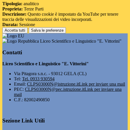
Tipologia:
analitico
Proprieta:
Terze Parti
Descrizione:
Questo cookie è impostato da YouTube per tenere
traccia delle visualizzazioni dei video incorporati.
Durata:
Sessione
Accetta tutti
Salva le preferenze
Liceo Scientifico e Linguistico "E. Vittorini"
Contatti
Liceo Scientifico e Linguistico "E. Vittorini"
Via Pitagora s.n.c. - 93012 GELA (CL)
Tel:
Tel. 0933 930594
Email:
CLPS03000N@istruzione.it
Link per inviare una mail
PEC:
CLPS03000N@pec.istruzione.it
Link per inviare una
mail
C.F.: 82002490850
Sezione Link Utili