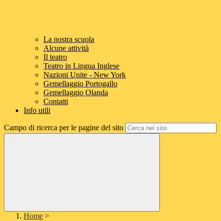
La nostra scuola
Alcune attività
Il teatro
Teatro in Lingua Inglese
Nazioni Unite - New York
Gemellaggio Portogallo
Gemellaggio Olanda
Contatti
Info utili
Campo di ricerca per le pagine del sito
Home
>