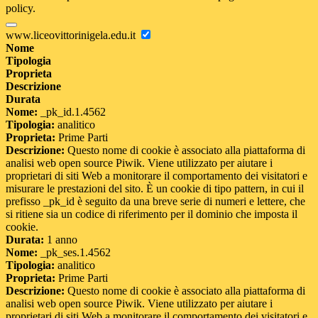
policy.
www.liceovittorinigela.edu.it
Nome
Tipologia
Proprieta
Descrizione
Durata
Nome:
_pk_id.1.4562
Tipologia:
analitico
Proprieta:
Prime Parti
Descrizione:
Questo nome di cookie è associato alla piattaforma di
analisi web open source Piwik. Viene utilizzato per aiutare i
proprietari di siti Web a monitorare il comportamento dei visitatori e
misurare le prestazioni del sito. È un cookie di tipo pattern, in cui il
prefisso _pk_id è seguito da una breve serie di numeri e lettere, che
si ritiene sia un codice di riferimento per il dominio che imposta il
cookie.
Durata:
1 anno
Nome:
_pk_ses.1.4562
Tipologia:
analitico
Proprieta:
Prime Parti
Descrizione:
Questo nome di cookie è associato alla piattaforma di
analisi web open source Piwik. Viene utilizzato per aiutare i
proprietari di siti Web a monitorare il comportamento dei visitatori e