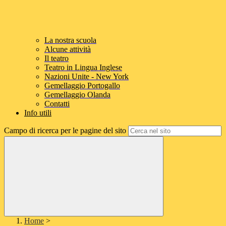
La nostra scuola
Alcune attività
Il teatro
Teatro in Lingua Inglese
Nazioni Unite - New York
Gemellaggio Portogallo
Gemellaggio Olanda
Contatti
Info utili
Campo di ricerca per le pagine del sito
Home
>