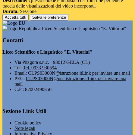
Descrizione:
Questo cookie è impostato da YouTube per tenere
traccia delle visualizzazioni dei video incorporati.
Durata:
Sessione
Accetta tutti
Salva le preferenze
Liceo Scientifico e Linguistico "E. Vittorini"
Contatti
Liceo Scientifico e Linguistico "E. Vittorini"
Via Pitagora s.n.c. - 93012 GELA (CL)
Tel:
Tel. 0933 930594
Email:
CLPS03000N@istruzione.it
Link per inviare una mail
PEC:
CLPS03000N@pec.istruzione.it
Link per inviare una
mail
C.F.: 82002490850
Sezione Link Utili
Cookie policy
Note legali
Informativa Privacy