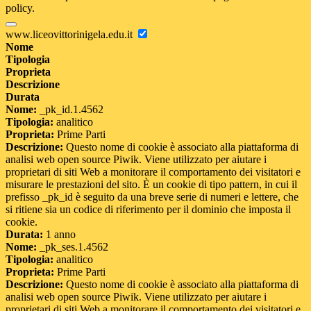
policy.
www.liceovittorinigela.edu.it
Nome
Tipologia
Proprieta
Descrizione
Durata
Nome:
_pk_id.1.4562
Tipologia:
analitico
Proprieta:
Prime Parti
Descrizione:
Questo nome di cookie è associato alla piattaforma di
analisi web open source Piwik. Viene utilizzato per aiutare i
proprietari di siti Web a monitorare il comportamento dei visitatori e
misurare le prestazioni del sito. È un cookie di tipo pattern, in cui il
prefisso _pk_id è seguito da una breve serie di numeri e lettere, che
si ritiene sia un codice di riferimento per il dominio che imposta il
cookie.
Durata:
1 anno
Nome:
_pk_ses.1.4562
Tipologia:
analitico
Proprieta:
Prime Parti
Descrizione:
Questo nome di cookie è associato alla piattaforma di
analisi web open source Piwik. Viene utilizzato per aiutare i
proprietari di siti Web a monitorare il comportamento dei visitatori e