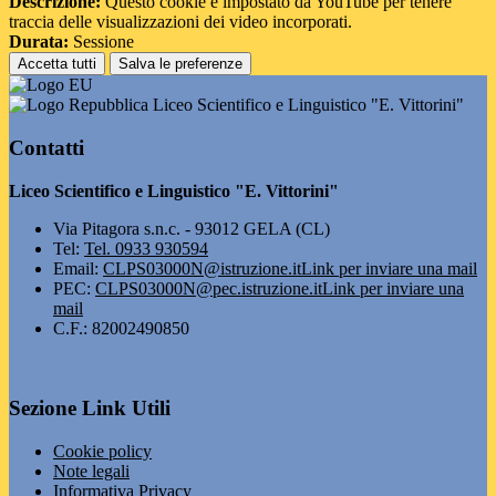
Descrizione:
Questo cookie è impostato da YouTube per tenere
traccia delle visualizzazioni dei video incorporati.
Durata:
Sessione
Accetta tutti
Salva le preferenze
Liceo Scientifico e Linguistico "E. Vittorini"
Contatti
Liceo Scientifico e Linguistico "E. Vittorini"
Via Pitagora s.n.c. - 93012 GELA (CL)
Tel:
Tel. 0933 930594
Email:
CLPS03000N@istruzione.it
Link per inviare una mail
PEC:
CLPS03000N@pec.istruzione.it
Link per inviare una
mail
C.F.: 82002490850
Sezione Link Utili
Cookie policy
Note legali
Informativa Privacy