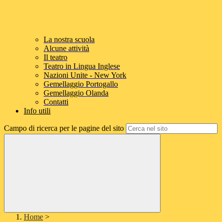
La nostra scuola
Alcune attività
Il teatro
Teatro in Lingua Inglese
Nazioni Unite - New York
Gemellaggio Portogallo
Gemellaggio Olanda
Contatti
Info utili
Campo di ricerca per le pagine del sito
Home
>