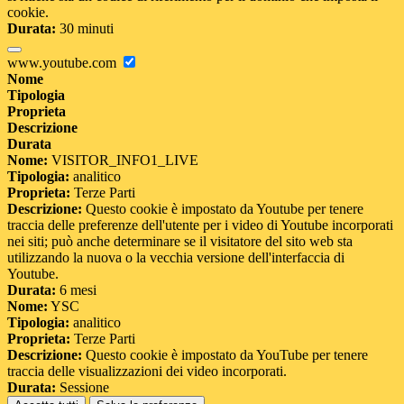
cookie.
Durata:
30 minuti
www.youtube.com
Nome
Tipologia
Proprieta
Descrizione
Durata
Nome:
VISITOR_INFO1_LIVE
Tipologia:
analitico
Proprieta:
Terze Parti
Descrizione:
Questo cookie è impostato da Youtube per tenere
traccia delle preferenze dell'utente per i video di Youtube incorporati
nei siti; può anche determinare se il visitatore del sito web sta
utilizzando la nuova o la vecchia versione dell'interfaccia di
Youtube.
Durata:
6 mesi
Nome:
YSC
Tipologia:
analitico
Proprieta:
Terze Parti
Descrizione:
Questo cookie è impostato da YouTube per tenere
traccia delle visualizzazioni dei video incorporati.
Durata:
Sessione