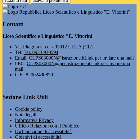
Accetta tutti
Salva le preferenze
Liceo Scientifico e Linguistico "E. Vittorini"
Contatti
Liceo Scientifico e Linguistico "E. Vittorini"
Via Pitagora s.n.c. - 93012 GELA (CL)
Tel:
Tel. 0933 930594
Email:
CLPS03000N@istruzione.it
Link per inviare una mail
PEC:
CLPS03000N@pec.istruzione.it
Link per inviare una
mail
C.F.: 82002490850
Sezione Link Utili
Cookie policy
Note legali
Informativa Privacy
Ufficio Relazioni con il Pubblico
Dichiarazione di accessibilità
Obiettivi di accessibilità