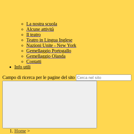
La nostra scuola
Alcune attività
Il teatro
Teatro in Lingua Inglese
Nazioni Unite - New York
Gemellaggio Portogallo
Gemellaggio Olanda
Contatti
Info utili
Campo di ricerca per le pagine del sito
Home
>