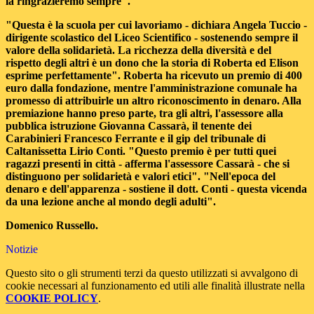
la ringrazieremo sempre".
"Questa è la scuola per cui lavoriamo - dichiara Angela Tuccio -
dirigente scolastico del Liceo Scientifico - sostenendo sempre il
valore della solidarietà. La ricchezza della diversità e del
rispetto degli altri è un dono che la storia di Roberta ed Elison
esprime perfettamente". Roberta ha ricevuto un premio di 400
euro dalla fondazione, mentre l'amministrazione comunale ha
promesso di attribuirle un altro riconoscimento in denaro. Alla
premiazione hanno preso parte, tra gli altri, l'assessore alla
pubblica istruzione Giovanna Cassarà, il tenente dei
Carabinieri Francesco Ferrante e il gip del tribunale di
Caltanissetta Lirio Conti. "Questo premio è per tutti quei
ragazzi presenti in città - afferma l'assessore Cassarà - che si
distinguono per solidarietà e valori etici". "Nell'epoca del
denaro e dell'apparenza - sostiene il dott. Conti - questa vicenda
da una lezione anche al mondo degli adulti".
Domenico Russello.
Notizie
Questo sito o gli strumenti terzi da questo utilizzati si avvalgono di
cookie necessari al funzionamento ed utili alle finalità illustrate nella
COOKIE POLICY
.