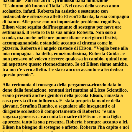
nazionale "Sorriso 2014", promosso dalla fondazione
"L'alunno più buono d'Italia". Nel corso dello scorso anno
scolastico, infatti, Roberta ha assistito e sostenuto con
instancabile e silenzioso affetto ElisonTallarita, la sua compagna
di banco. Alle prese con un importante problema cognitivo,
Elison viene seguita dall'insegnante di sostegno per nove ore
settimanali. Il resto lo fa la sua amica Roberta. Non solo a
scuola, ma anche nelle ore pomeridiane e nei giorni festivi,
accompagnandola e standole accanto al cinema come in
pizzeria. Roberta è l'angelo custode di Elison. "Voglio bene alla
mia compagna - ha detto, emozionatissima, Roberta Guida - e
non pensavo né volevo ricevere qualcosa in cambio, quindi non
mi aspettavo questo riconoscimento. Io ed Elison siamo amiche,
tra noi c'è vero affetto. Le starò ancora accanto e a lei dedico
questo premio".
Alla cerimonia di consegna della pergamena-ricordo data in
dono dalla fondazione, tenutasi ieri mattina al Liceo Scientifico,
erano presenti anche i genitori della piccola Elison, rimasta a
casa per via di un'influenza. E' stata proprio la madre della
giovane, Serafina Rambo, a segnalare alle insegnanti e al
dirigente scolastico il comportamento di Roberta: "è una
ragazza generosa - racconta la madre di Elison - e mia figlia
apprezza tanto la sua presenza. Roberta è sempre accanto a lei.
Elison ha bisogno di sostegno e affetto. Roberta l'ha capito e noi