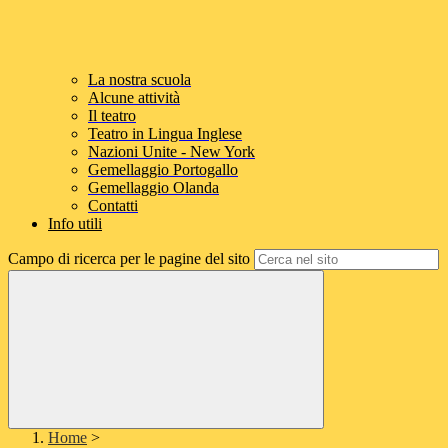
La nostra scuola
Alcune attività
Il teatro
Teatro in Lingua Inglese
Nazioni Unite - New York
Gemellaggio Portogallo
Gemellaggio Olanda
Contatti
Info utili
Campo di ricerca per le pagine del sito
Home
>