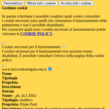
Personalizza
Rifiuta tutti
i cookies
Accetta tutti
i cookies
Gestione cookie
In questa schermata è possibile scegliere quali cookie consentire.
I cookie necessari sono quelli che consentono il funzionamento della
piattaforma e non è possibile disabilitarli.
Per conoscere quali sono i cookie necessari al funzionamento potete
visionare la
COOKIE POLICY
.
Cookie necessari per il funzionamento
I cookie necessari per il funzionamento non possono essere
disabilitati. È possibile consultare l'elenco nella pagina della cookie
policy.
www.liceovittorinigela.edu.it
Nome
Tipologia
Proprieta
Descrizione
Durata
Nome:
_pk_id.1.4562
Tipologia:
analitico
Proprieta:
Prime Parti
Descrizione:
Questo nome di cookie è associato alla piattaforma di