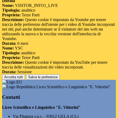
Durata
Nome:
VISITOR_INFO1_LIVE
Tipologia:
analitico
Proprieta:
Terze Parti
Descrizione:
Questo cookie è impostato da Youtube per tenere
traccia delle preferenze dell'utente per i video di Youtube incorporati
nei siti; può anche determinare se il visitatore del sito web sta
utilizzando la nuova o la vecchia versione dell'interfaccia di
Youtube.
Durata:
6 mesi
Nome:
YSC
Tipologia:
analitico
Proprieta:
Terze Parti
Descrizione:
Questo cookie è impostato da YouTube per tenere
traccia delle visualizzazioni dei video incorporati.
Durata:
Sessione
Accetta tutti
Salva le preferenze
Liceo Scientifico e Linguistico "E. Vittorini"
Contatti
Liceo Scientifico e Linguistico "E. Vittorini"
Via Pitagora s.n.c. - 93012 GELA (CL)