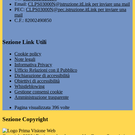
Email:
CLPS03000N@istruzione.it
Link per inviare una mail
PEC:
CLPS03000N@pec.istruzione.it
Link per inviare una
mail
C.F.: 82002490850
Sezione Link Utili
Cookie policy
Note legali
Informativa Privacy
Ufficio Relazioni con il Pubblico
Dichiarazione di accessibilità
Obiettivi di accessibilità
Whistleblowing
Gestione consensi cookie
Amministrazione trasparente
Pagina visualizzata
396
volte
Sezione Copyright