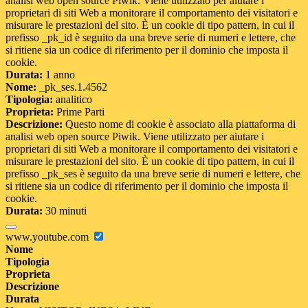
analisi web open source Piwik. Viene utilizzato per aiutare i
proprietari di siti Web a monitorare il comportamento dei visitatori e
misurare le prestazioni del sito. È un cookie di tipo pattern, in cui il
prefisso _pk_id è seguito da una breve serie di numeri e lettere, che
si ritiene sia un codice di riferimento per il dominio che imposta il
cookie.
Durata:
1 anno
Nome:
_pk_ses.1.4562
Tipologia:
analitico
Proprieta:
Prime Parti
Descrizione:
Questo nome di cookie è associato alla piattaforma di
analisi web open source Piwik. Viene utilizzato per aiutare i
proprietari di siti Web a monitorare il comportamento dei visitatori e
misurare le prestazioni del sito. È un cookie di tipo pattern, in cui il
prefisso _pk_ses è seguito da una breve serie di numeri e lettere, che
si ritiene sia un codice di riferimento per il dominio che imposta il
cookie.
Durata:
30 minuti
www.youtube.com
Nome
Tipologia
Proprieta
Descrizione
Durata