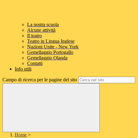
La nostra scuola
Alcune attività
Il teatro
Teatro in Lingua Inglese
Nazioni Unite - New York
Gemellaggio Portogallo
Gemellaggio Olanda
Contatti
Info utili
Campo di ricerca per le pagine del sito
Home
>