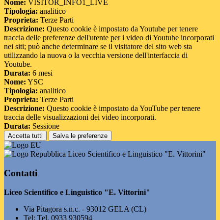
Nome:
VISITOR_INFO1_LIVE
Tipologia:
analitico
Proprieta:
Terze Parti
Descrizione:
Questo cookie è impostato da Youtube per tenere
traccia delle preferenze dell'utente per i video di Youtube incorporati
nei siti; può anche determinare se il visitatore del sito web sta
utilizzando la nuova o la vecchia versione dell'interfaccia di
Youtube.
Durata:
6 mesi
Nome:
YSC
Tipologia:
analitico
Proprieta:
Terze Parti
Descrizione:
Questo cookie è impostato da YouTube per tenere
traccia delle visualizzazioni dei video incorporati.
Durata:
Sessione
Accetta tutti
Salva le preferenze
Liceo Scientifico e Linguistico "E. Vittorini"
Contatti
Liceo Scientifico e Linguistico "E. Vittorini"
Via Pitagora s.n.c. - 93012 GELA (CL)
Tel:
Tel. 0933 930594