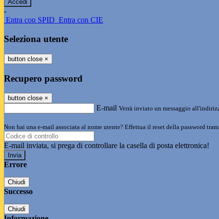
-
Entra con SPID
Entra con CIE
Seleziona utente
button close
×
Recupero password
button close
×
E-mail
Verrà inviato un messaggio all'indirizz
Non hai una e-mail associata al nome utente? Effettua il reset della password tram
E-mail inviata, si prega di controllare la casella di posta elettronica!
Errore
Chiudi
Successo
Chiudi
Informazione