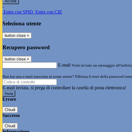
-
Entra con SPID
Entra con CIE
Seleziona utente
button close
×
Recupero password
button close
×
E-mail
Verrà inviato un messaggio all'indirizz
Non hai una e-mail associata al nome utente? Effettua il reset della password tram
E-mail inviata, si prega di controllare la casella di posta elettronica!
Errore
Chiudi
Successo
Chiudi
Informazione