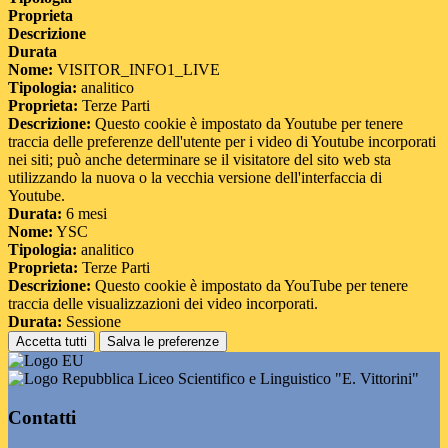
Proprieta
Descrizione
Durata
Nome:
VISITOR_INFO1_LIVE
Tipologia:
analitico
Proprieta:
Terze Parti
Descrizione:
Questo cookie è impostato da Youtube per tenere
traccia delle preferenze dell'utente per i video di Youtube incorporati
nei siti; può anche determinare se il visitatore del sito web sta
utilizzando la nuova o la vecchia versione dell'interfaccia di
Youtube.
Durata:
6 mesi
Nome:
YSC
Tipologia:
analitico
Proprieta:
Terze Parti
Descrizione:
Questo cookie è impostato da YouTube per tenere
traccia delle visualizzazioni dei video incorporati.
Durata:
Sessione
Accetta tutti
Salva le preferenze
Liceo Scientifico e Linguistico "E. Vittorini"
Contatti