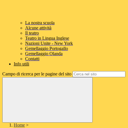
La nostra scuola
Alcune attività
Il teatro
Teatro in Lingua Inglese
Nazioni Unite - New York
Gemellaggio Portogallo
Gemellaggio Olanda
Contatti
Info utili
Campo di ricerca per le pagine del sito
Home
>