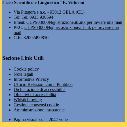
Liceo Scientifico e Linguistico "E. Vittorini"
Via Pitagora s.n.c. - 93012 GELA (CL)
Tel:
Tel. 0933 930594
Email:
CLPS03000N@istruzione.it
Link per inviare una mail
PEC:
CLPS03000N@pec.istruzione.it
Link per inviare una
mail
C.F.: 82002490850
Sezione Link Utili
Cookie policy
Note legali
Informativa Privacy
Ufficio Relazioni con il Pubblico
Dichiarazione di accessibilità
Obiettivi di accessibilità
Whistleblowing
Gestione consensi cookie
Amministrazione trasparente
Pagina visualizzata
2042
volte