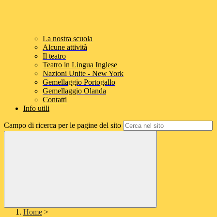
La nostra scuola
Alcune attività
Il teatro
Teatro in Lingua Inglese
Nazioni Unite - New York
Gemellaggio Portogallo
Gemellaggio Olanda
Contatti
Info utili
Campo di ricerca per le pagine del sito
Home
>