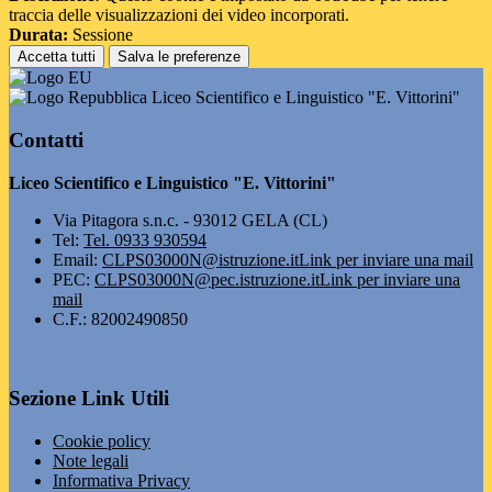
traccia delle visualizzazioni dei video incorporati.
Durata:
Sessione
Accetta tutti
Salva le preferenze
Liceo Scientifico e Linguistico "E. Vittorini"
Contatti
Liceo Scientifico e Linguistico "E. Vittorini"
Via Pitagora s.n.c. - 93012 GELA (CL)
Tel:
Tel. 0933 930594
Email:
CLPS03000N@istruzione.it
Link per inviare una mail
PEC:
CLPS03000N@pec.istruzione.it
Link per inviare una
mail
C.F.: 82002490850
Sezione Link Utili
Cookie policy
Note legali
Informativa Privacy