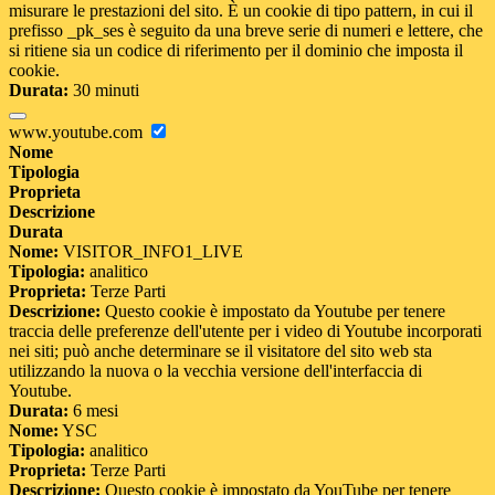
misurare le prestazioni del sito. È un cookie di tipo pattern, in cui il
prefisso _pk_ses è seguito da una breve serie di numeri e lettere, che
si ritiene sia un codice di riferimento per il dominio che imposta il
cookie.
Durata:
30 minuti
www.youtube.com
Nome
Tipologia
Proprieta
Descrizione
Durata
Nome:
VISITOR_INFO1_LIVE
Tipologia:
analitico
Proprieta:
Terze Parti
Descrizione:
Questo cookie è impostato da Youtube per tenere
traccia delle preferenze dell'utente per i video di Youtube incorporati
nei siti; può anche determinare se il visitatore del sito web sta
utilizzando la nuova o la vecchia versione dell'interfaccia di
Youtube.
Durata:
6 mesi
Nome:
YSC
Tipologia:
analitico
Proprieta:
Terze Parti
Descrizione:
Questo cookie è impostato da YouTube per tenere