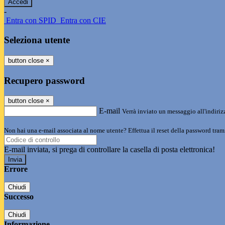
-
Entra con SPID
Entra con CIE
Seleziona utente
button close
×
Recupero password
button close
×
E-mail
Verrà inviato un messaggio all'indirizz
Non hai una e-mail associata al nome utente? Effettua il reset della password tram
E-mail inviata, si prega di controllare la casella di posta elettronica!
Errore
Chiudi
Successo
Chiudi
Informazione