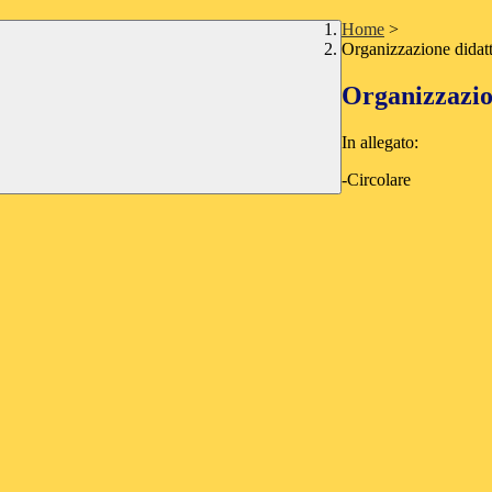
Home
>
Organizzazione didatt
Organizzazion
In allegato:
-Circolare