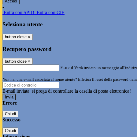
-
Entra con SPID
Entra con CIE
Seleziona utente
button close
×
Recupero password
button close
×
E-mail
Verrà inviato un messaggio all'indirizz
Non hai una e-mail associata al nome utente? Effettua il reset della password tram
E-mail inviata, si prega di controllare la casella di posta elettronica!
Errore
Chiudi
Successo
Chiudi
Informazione