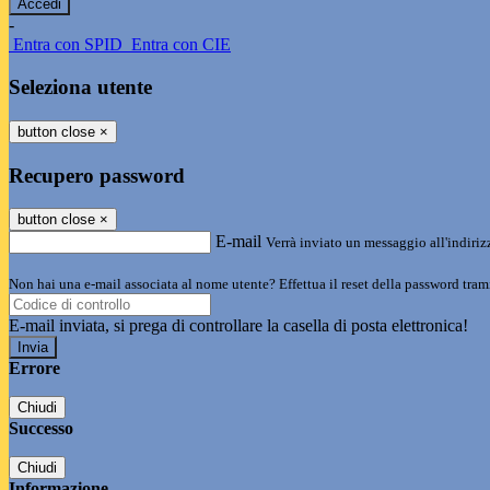
-
Entra con SPID
Entra con CIE
Seleziona utente
button close
×
Recupero password
button close
×
E-mail
Verrà inviato un messaggio all'indirizz
Non hai una e-mail associata al nome utente? Effettua il reset della password tram
E-mail inviata, si prega di controllare la casella di posta elettronica!
Errore
Chiudi
Successo
Chiudi
Informazione