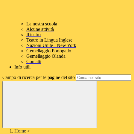
La nostra scuola
Alcune attività
Il teatro
Teatro in Lingua Inglese
Nazioni Unite - New York
Gemellaggio Portogallo
Gemellaggio Olanda
Contatti
Info utili
Campo di ricerca per le pagine del sito
Home
>