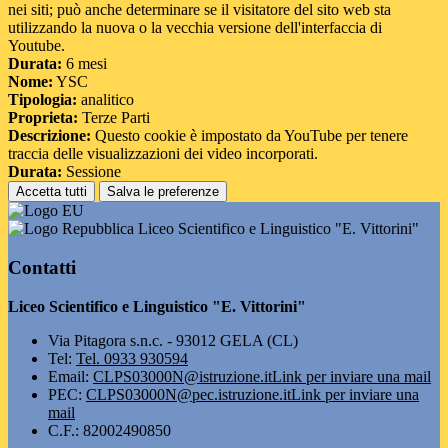
nei siti; può anche determinare se il visitatore del sito web sta
utilizzando la nuova o la vecchia versione dell'interfaccia di
Youtube.
Durata:
6 mesi
Nome:
YSC
Tipologia:
analitico
Proprieta:
Terze Parti
Descrizione:
Questo cookie è impostato da YouTube per tenere
traccia delle visualizzazioni dei video incorporati.
Durata:
Sessione
Accetta tutti
Salva le preferenze
Liceo Scientifico e Linguistico "E. Vittorini"
Contatti
Liceo Scientifico e Linguistico "E. Vittorini"
Via Pitagora s.n.c. - 93012 GELA (CL)
Tel:
Tel. 0933 930594
Email:
CLPS03000N@istruzione.it
Link per inviare una mail
PEC:
CLPS03000N@pec.istruzione.it
Link per inviare una
mail
C.F.: 82002490850