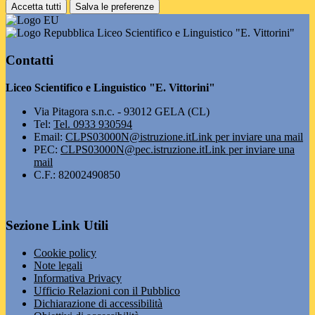
Accetta tutti
Salva le preferenze
Liceo Scientifico e Linguistico "E. Vittorini"
Contatti
Liceo Scientifico e Linguistico "E. Vittorini"
Via Pitagora s.n.c. - 93012 GELA (CL)
Tel:
Tel. 0933 930594
Email:
CLPS03000N@istruzione.it
Link per inviare una mail
PEC:
CLPS03000N@pec.istruzione.it
Link per inviare una
mail
C.F.: 82002490850
Sezione Link Utili
Cookie policy
Note legali
Informativa Privacy
Ufficio Relazioni con il Pubblico
Dichiarazione di accessibilità