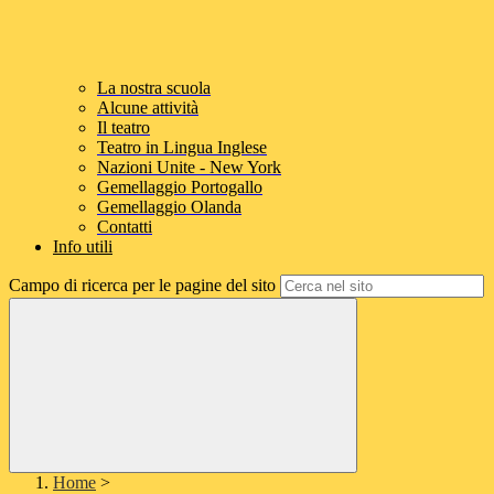
La nostra scuola
Alcune attività
Il teatro
Teatro in Lingua Inglese
Nazioni Unite - New York
Gemellaggio Portogallo
Gemellaggio Olanda
Contatti
Info utili
Campo di ricerca per le pagine del sito
Home
>