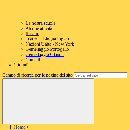
La nostra scuola
Alcune attività
Il teatro
Teatro in Lingua Inglese
Nazioni Unite - New York
Gemellaggio Portogallo
Gemellaggio Olanda
Contatti
Info utili
Campo di ricerca per le pagine del sito
Home
>