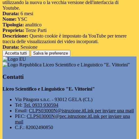
utilizzando la nuova o la vecchia versione dell'interfaccia di
Youtube.
Durata:
6 mesi
Nome:
YSC
Tipologia:
analitico
Proprieta:
Terze Parti
Descrizione:
Questo cookie è impostato da YouTube per tenere
traccia delle visualizzazioni dei video incorporati.
Durata:
Sessione
Accetta tutti
Salva le preferenze
Liceo Scientifico e Linguistico "E. Vittorini"
Contatti
Liceo Scientifico e Linguistico "E. Vittorini"
Via Pitagora s.n.c. - 93012 GELA (CL)
Tel:
Tel. 0933 930594
Email:
CLPS03000N@istruzione.it
Link per inviare una mail
PEC:
CLPS03000N@pec.istruzione.it
Link per inviare una
mail
C.F.: 82002490850