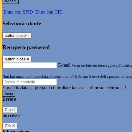
-
Entra con SPID
Entra con CIE
Seleziona utente
button close
×
Recupero password
button close
×
E-mail
Verrà inviato un messaggio all'indirizz
Non hai una e-mail associata al nome utente? Effettua il reset della password tram
E-mail inviata, si prega di controllare la casella di posta elettronica!
Errore
Chiudi
Successo
Chiudi
Informazione