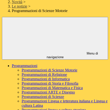
Novità
>
Le notizie
>
Programmazioni di Scienze Motorie
Menu di
navigazione
Programmazioni
Programmazioni di Scienze Motorie
Programmazioni di Religione
Programmazioni di Informatica
Programmazioni di Storia e Filosofia
Programmazioni di Matematica e Fisica
Programmazioni ARTE e Disegno
Programmazioni di Scienze
Programmazioni Lingua e letteratura italiana e Lingua e
cultura Latina
Programmazioni lingua e cultura straniera