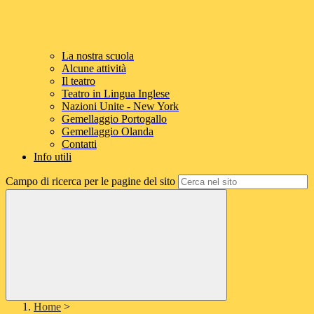
La nostra scuola
Alcune attività
Il teatro
Teatro in Lingua Inglese
Nazioni Unite - New York
Gemellaggio Portogallo
Gemellaggio Olanda
Contatti
Info utili
Campo di ricerca per le pagine del sito
Home
>