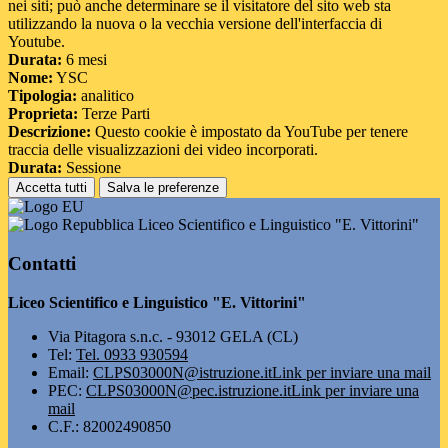
nei siti; può anche determinare se il visitatore del sito web sta
utilizzando la nuova o la vecchia versione dell'interfaccia di
Youtube.
Durata:
6 mesi
Nome:
YSC
Tipologia:
analitico
Proprieta:
Terze Parti
Descrizione:
Questo cookie è impostato da YouTube per tenere
traccia delle visualizzazioni dei video incorporati.
Durata:
Sessione
Accetta tutti
Salva le preferenze
Liceo Scientifico e Linguistico "E. Vittorini"
Contatti
Liceo Scientifico e Linguistico "E. Vittorini"
Via Pitagora s.n.c. - 93012 GELA (CL)
Tel:
Tel. 0933 930594
Email:
CLPS03000N@istruzione.it
Link per inviare una mail
PEC:
CLPS03000N@pec.istruzione.it
Link per inviare una
mail
C.F.: 82002490850