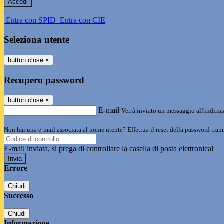
-
Entra con SPID
Entra con CIE
Seleziona utente
button close
×
Recupero password
button close
×
E-mail
Verrà inviato un messaggio all'indirizz
Non hai una e-mail associata al nome utente? Effettua il reset della password tram
E-mail inviata, si prega di controllare la casella di posta elettronica!
Errore
Chiudi
Successo
Chiudi
Informazione