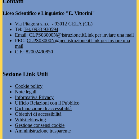
Contatti
Liceo Scientifico e Linguistico "E. Vittorini"
Via Pitagora s.n.c. - 93012 GELA (CL)
Tel:
Tel. 0933 930594
Email:
CLPS03000N@istruzione.it
Link per inviare una mail
PEC:
CLPS03000N@pec.istruzione.it
Link per inviare una
mail
C.F.: 82002490850
Sezione Link Utili
Cookie policy
Note legali
Informativa Privacy
Ufficio Relazioni con il Pubblico
Dichiarazione di accessibilità
Obiettivi di accessibilità
Whistleblowing
Gestione consensi cookie
Amministrazione trasparente