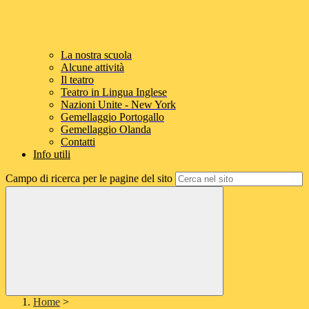
La nostra scuola
Alcune attività
Il teatro
Teatro in Lingua Inglese
Nazioni Unite - New York
Gemellaggio Portogallo
Gemellaggio Olanda
Contatti
Info utili
Campo di ricerca per le pagine del sito
Home
>