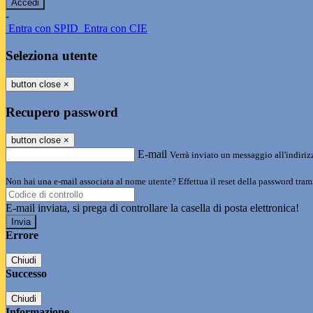
-
Entra con SPID
Entra con CIE
Seleziona utente
button close
×
Recupero password
button close
×
E-mail
Verrà inviato un messaggio all'indirizz
Non hai una e-mail associata al nome utente? Effettua il reset della password tram
E-mail inviata, si prega di controllare la casella di posta elettronica!
Errore
Chiudi
Successo
Chiudi
Informazione