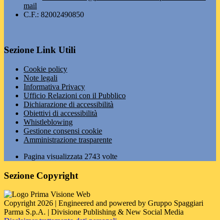
mail
C.F.: 82002490850
Sezione Link Utili
Cookie policy
Note legali
Informativa Privacy
Ufficio Relazioni con il Pubblico
Dichiarazione di accessibilità
Obiettivi di accessibilità
Whistleblowing
Gestione consensi cookie
Amministrazione trasparente
Pagina visualizzata
2743
volte
Sezione Copyright
Copyright 2026 | Engineered and powered by Gruppo Spaggiari
Parma S.p.A. | Divisione Publishing & New Social Media