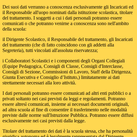
Dei suoi dati verranno a conoscenza esclusivamente gli Incaricati ed
il Responsabile all'uopo nominati dalla istituzione scolastica, titolare
del trattamento. I soggetti a cui i dati personali potranno essere
comunicati o che potranno venirne a conoscenza sono nell'ambito
della scuola:
il Dirigente Scolastico, il Responsabile del trattamento, gli Incaricati
del trattamento (che di fatto coincidono con gli addetti alla
Segreteria), tutti vincolati all'assoluta riservatezza;
i Collaboratori Scolastici e i componenti degli Organi Collegiali
(Equipe Pedagogica, Consigli di Classe, Consigli d'Interclasse,
Consigli di Sezione, Commissioni di Lavoro, Staff della Dirigenza,
Giunta Esecutiva e Consiglio d’Istituto,) limitatamente ai dati
strettamente necessari alla loro attività.
I dati personali potranno essere comunicati ad altri enti pubblici o a
privati soltanto nei casi previsti da leggi e regolamenti. Potranno
essere altresì comunicati, insieme ai necessari documenti originali,
ad altra scuola al fine di consentire il trasferimento nelle modalità
previste dalle norme sull'Istruzione Pubblica. Potranno essere diffusi
esclusivamente nei casi previsti dalla legge.
Titolare del trattamento dei dati è la scuola stessa, che ha personalità
giuridica autonoma ed è legalmente rappresentata dal Dirigente