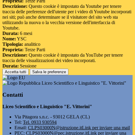
Proprieta:
Terze Parti
Descrizione:
Questo cookie è impostato da Youtube per tenere
traccia delle preferenze dell'utente per i video di Youtube incorporati
nei siti; può anche determinare se il visitatore del sito web sta
utilizzando la nuova o la vecchia versione dell'interfaccia di
Youtube.
Durata:
6 mesi
Nome:
YSC
Tipologia:
analitico
Proprieta:
Terze Parti
Descrizione:
Questo cookie è impostato da YouTube per tenere
traccia delle visualizzazioni dei video incorporati.
Durata:
Sessione
Accetta tutti
Salva le preferenze
Liceo Scientifico e Linguistico "E. Vittorini"
Contatti
Liceo Scientifico e Linguistico "E. Vittorini"
Via Pitagora s.n.c. - 93012 GELA (CL)
Tel:
Tel. 0933 930594
Email:
CLPS03000N@istruzione.it
Link per inviare una mail
PEC:
CLPS03000N@pec.istruzione.it
Link per inviare una