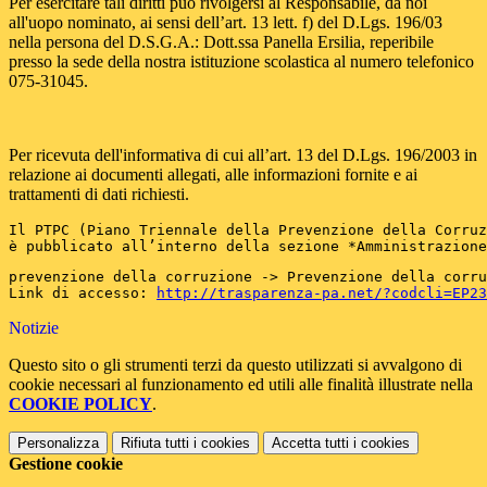
Per esercitare tali diritti può rivolgersi al Responsabile, da noi
all'uopo nominato, ai sensi dell’art. 13 lett. f) del D.Lgs. 196/03
nella persona del D.S.G.A.: Dott.ssa Panella Ersilia, reperibile
presso la sede della nostra istituzione scolastica al numero telefonico
075-31045.
Per ricevuta dell'informativa di cui all’art. 13 del D.Lgs. 196/2003 in
relazione ai documenti allegati, alle informazioni fornite e ai
trattamenti di dati richiesti.
Il PTPC (Piano Triennale della Prevenzione della Corruz
è pubblicato all’interno della sezione *Amministrazione
prevenzione della corruzione -> Prevenzione della corr
Link di accesso: 
http://trasparenza-pa.net/?codcli=EP23
Notizie
Questo sito o gli strumenti terzi da questo utilizzati si avvalgono di
cookie necessari al funzionamento ed utili alle finalità illustrate nella
COOKIE POLICY
.
Personalizza
Rifiuta tutti
i cookies
Accetta tutti
i cookies
Gestione cookie