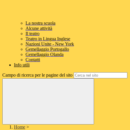
La nostra scuola
Alcune attività
Il teatro
Teatro in Lingua Inglese
Nazioni Unite - New York
Gemellaggio Portogallo
Gemellaggio Olanda
Contatti
Info utili
Campo di ricerca per le pagine del sito
Home
>